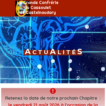
Aller au contenu
La Grande Confrérie
Sauter le menu
du Cassoulet
de Castelnaudary
A
A
S
C T U
L I T É
Retenez la date de notre prochain Chapitre :
le vendredi 21 août 2026 à l'occasion de la