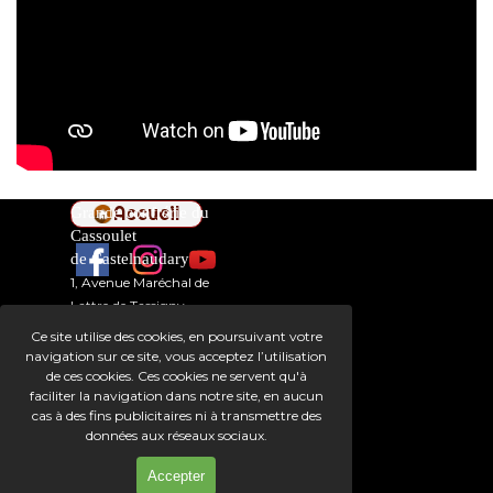
Accueil
Grande confrérie du
Cassoulet
de Castelnaudary
1, Avenue Maréchal de
Lattre de Tassigny
Inscription newsletter
*
11400
Ce site utilise des cookies, en poursuivant votre
CASTELNAUDARY
navigation sur ce site, vous acceptez l’utilisation
> N
ous Appeler :
de ces cookies. Ces cookies ne servent qu'à
04 68 23 66 73
faciliter la navigation dans notre site, en aucun
cas à des fins publicitaires ni à transmettre des
> Nous Ecrire :
données aux réseaux sociaux.
Accepter
Mentions légales
Réalisation CSB Formation