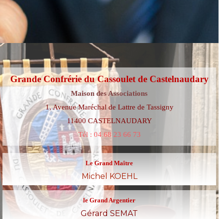
Grande Confrérie du Cassoulet de Castelnaudary
Maison des Associations
1, Avenue Maréchal de Lattre de Tassigny
11400 CASTELNAUDARY
Tél : 04 68 23 66 73
Le Grand Maître
Michel KOEHL
le Grand Argentier
Gérard SEMAT