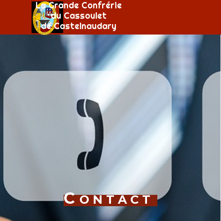
Aller au contenu
La Grande Confrérie
Sauter le menu
du Cassoulet
de Castelnaudary
C
O N T A C T