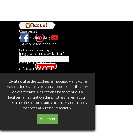
Accueil
Grande confrérie du
Cassoulet
de Castelnaudary
1, Avenue Maréchal de
Lattre de Tassigny
Inscription newsletter
*
11400
CASTELNAUDARY
> N
ous Appeler :
04 68 23 66 73
Ce site utilise des cookies, en poursuivant votre
> Nous Ecrire :
navigation sur ce site, vous acceptez l’utilisation
de ces cookies. Ces cookies ne servent qu'à
faciliter la navigation dans notre site, en aucun
Mentions légales
Réalisation CSB Formation
cas à des fins publicitaires ni à transmettre des
Retourner au contenu
données aux réseaux sociaux.
Accepter