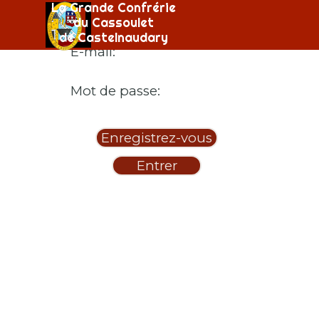
Aller au contenu
La Grande Confrérie
Sauter le menu
Pour accéder à la section de ce site Web, vous
du Cassoulet
devez saisir vos données de connexion.
de Castelnaudary
E-mail:
Mot de passe: